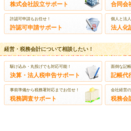
株式会社設立サポート
合同会
許認可申請もお任せ！
個人と法
許認可申請サポート
法人化
経営・税務会計について相談したい！
駆け込み・丸投げでも対応可能！
面倒な記
決算・法人税申告サポート
記帳代
事前準備から税務署対応までお任せ！
会社経営
税務調査サポート
税務会