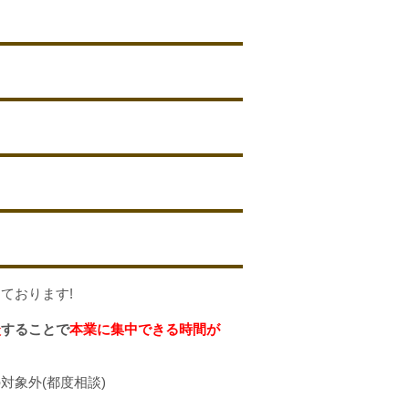
ております!
談
することで
本業に集中できる時間が
対象外(都度相談)