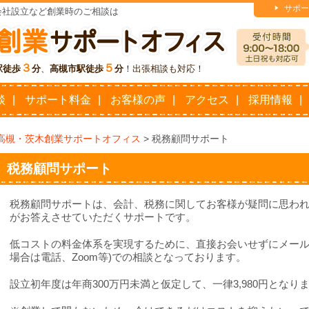
サポー
会社設立など創業時のご相談は
３
５
駅徒歩
分
、
高槻市駅徒歩
分
！出張相談も対応！
談
サポート料金
お客様の声
アクセス
採用情報
高槻・茨木創業サポートオフィス
>
税務顧問サポート
税務顧問サポート
税務顧問サポートは、会計、税務に関してお客様が疑問に思わ
がお答えさせていただくサポートです。
低コストの料金体系を実現するために、直接お会いせずにメール
場合は電話、Zoom等)での相談となっております。
設立初年度は年商300万円未満と仮定して、一律3,980円となり