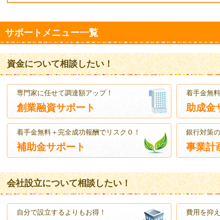
サポートメニュー一覧
資金について相談したい！
専門家に任せて調達額アップ！
着手金無料
創業融資サポート
助成金
着手金無料＋完全成功報酬でリスク０！
銀行対策
補助金サポート
事業計
会社設立について相談したい！
自分で設立するよりもお得！
費用を抑