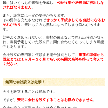
際にはいくつもの書類を作成し、
公証役場や法務局に提出しな
ければなりません
。
また、設立には一定の要件があります。
その要件を充たさなければ
せっかく手続きしても 無効になるお
それがあり
、費用も労力も無駄になってしまう恐れがありま
す。
効率よく進められないと、書類の修正などで思わぬ時間が取ら
れ、当初予定していた設立日に間に合わなくなってしまう可能
性もあります。
会社設立の専門家に依頼する場合は別として、
事前の準備から
設立までは
１ヶ月～２ヶ月ぐらいの時間の余裕を持って考えて
ください
。
無闇な会社設立は厳禁！
会社を設立することは簡単です。
ですが、
安易に会社を設立することはお勧めできません
。
会社の設立と事業の成功とは全く別のものです。