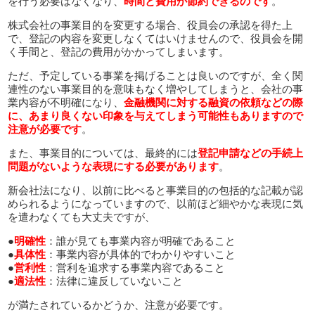
を行う必要はなくなり、
時間と費用が節約できるのです
。
株式会社の事業目的を変更する場合、役員会の承認を得た上
で、登記の内容を変更しなくてはいけませんので、役員会を開
く手間と、登記の費用がかかってしまいます。
ただ、予定している事業を掲げることは良いのですが、全く関
連性のない事業目的を意味もなく増やしてしまうと、会社の事
業内容が不明確になり、
金融機関に対する融資の依頼などの際
に、あまり良くない印象を与えてしまう可能性もありますので
注意が必要です
。
また、事業目的については、最終的には
登記申請などの手続上
問題がないような表現にする必要があります
。
新会社法になり、以前に比べると事業目的の包括的な記載が認
められるようになっていますので、以前ほど細やかな表現に気
を遣わなくても大丈夫ですが、
●
明確性
：誰が見ても事業内容が明確であること
●
具体性
：事業内容が具体的でわかりやすいこと
●
営利性
：営利を追求する事業内容であること
●
適法性
：法律に違反していないこと
が満たされているかどうか、注意が必要です。