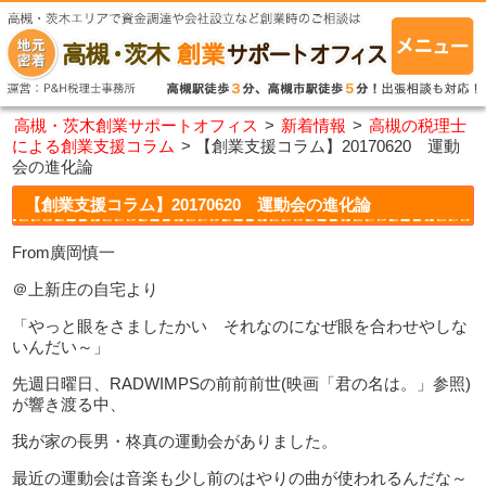
高槻・茨木創業サポートオフィス
>
新着情報
>
高槻の税理士
による創業支援コラム
>
【創業支援コラム】20170620 運動
会の進化論
【創業支援コラム】20170620 運動会の進化論
From廣岡慎一
＠上新庄の自宅より
「やっと眼をさましたかい それなのになぜ眼を合わせやしな
いんだい～」
先週日曜日、RADWIMPSの前前前世(映画「君の名は。」参照)
が響き渡る中、
我が家の長男・柊真の運動会がありました。
最近の運動会は音楽も少し前のはやりの曲が使われるんだな～