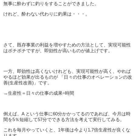
無事に酔わずに釣りをすることができました。
けれど、酔わない代わりに釣果は・・・。
さて、既存事業の利益を増やすための方法として、実現可能性
はボチボチですが、即効性が高いものが値上げです。
一方、即効性は高くないけれども、実現可能性が高く、やれば
やるほど効果が出るものが 「日々の仕事のオペレーションの改
善
(
生産性改善
)
」です。
→生産性＝日々の仕事の成果÷時間
例えば、
A
という仕事に
60
分かかってるのであれば、今月は時
間を
5
％短縮して
57
分でできる方法を考えて実行してみる。
これを毎月やっていくと、
1
年後は今より
1.7
倍生産性が良くな
ります。