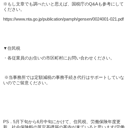
※もし文章でも調べたいと思えば、国税庁の
Q&A
も参考にして
ください。
https://www.nta.go.jp/publication/pamph/gensen/0024001-021.pdf
▼住民税
・各従業員のお住いの市区町村にお問い合わせください。
※
当事務所では定額減税の事務手続き代行はサポートしていな
いのでご留意ください。
PS
．
5
月下旬から
6
月中旬にかけて、住民税、労働保険年度更
新、社会保険料の算定基礎届の案内が来ていると思います
(
労働