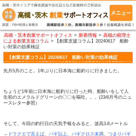
高槻・茨木創業サポートオフィス
>
新着情報
>
高槻の税理士
による創業支援コラム
>
【創業支援コラム】20240617 船酔
い対策の効果検証
【創業支援コラム】20240617 船酔い対策の効果検証
先月
5
月のこと。
1
年ぶりに日本海に船釣りに行きました。
ちょうど
1
年前に日本海に船釣りに行った時、船酔いをして人
生初のエメラルドグリーンの〇〇を嘔吐。。。
(23/6
月号のニュ
ースレター参照）
そして、今回の釣行日の天気予報をみると、波高
3.8
メートル
→ドラクエで言えば、バギ以上、バギクロス未満、つまりバギ