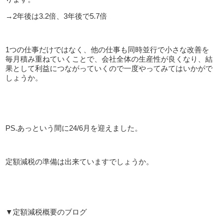
→
2
年後は
3.2
倍、
3
年後で
5.7
倍
1
つの仕事だけではなく、他の仕事も同時並行で小さな改善を
毎月積み重ねていくことで、会社全体の生産性が良くなり、結
果として利益につながっていくので一度やってみてはいかがで
しょうか。
PS.
あっという間に
24/6
月を迎えました。
定額減税の準備は出来ていますでしょうか。
▼定額減税概要のブログ