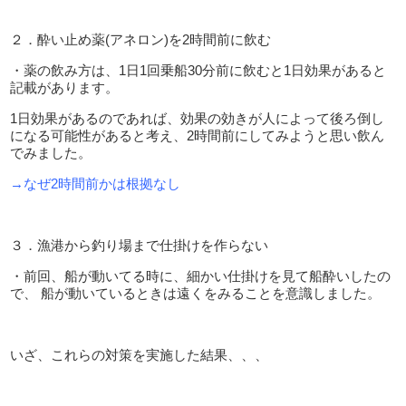
２．酔い止め薬
(
アネロン
)
を
2
時間前に飲む
・薬の飲み方は、
1
日
1
回乗船
30
分前に飲むと
1
日効果があると
記載があります。
1
日効果があるのであれば、効果の効きが人によって後ろ倒し
になる可能性があると考え、
2
時間前にしてみようと思い飲ん
でみました。
→なぜ2時間前かは根拠なし
３．漁港から釣り場まで仕掛けを作らない
・前回、船が動いてる時に、細かい仕掛けを見て船酔いしたの
で、 船が動いているときは遠くをみることを意識しました。
いざ、これらの対策を実施した結果、、、