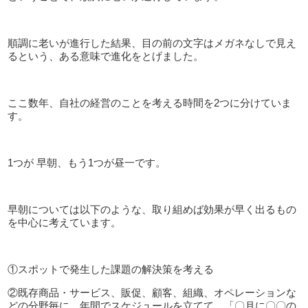
順調に老いが進行した結果、目の前の文字はメガネなしで見え
るという、ある意味で進化をとげました。
ここ数年、自社の経営のことを考える時間を
2
つに分けていま
す。
1つが 早朝、もう
1
つが昼一です。
早朝については以下のような、取り組めば効果が早く出るもの
を中心に考えています。
①スポットで発生した課題の解決策を考える
②既存商品・サービス、販促、顧客、組織、オペレーションな
どの分野毎に、年間でスケジュールを立てて、「〇月に〇〇の