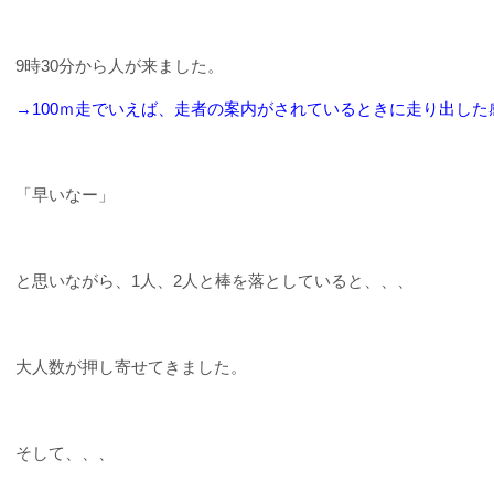
9
時
30
分から人が来ました。
→100ｍ走でいえば、走者の案内がされているときに走り出した
「早いなー」
と思いながら、
1
人、
2
人と棒を落としていると、、、
大人数が押し寄せてきました。
そして、、、