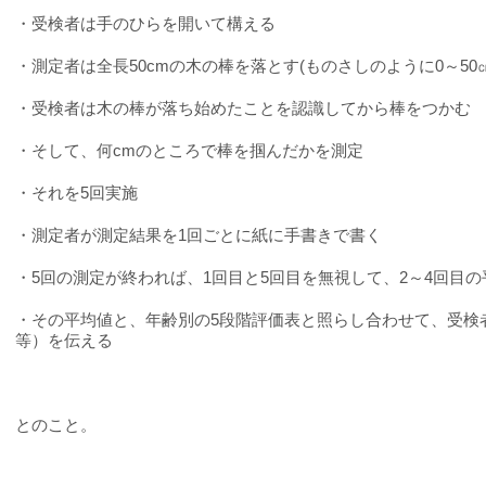
・受検者は手のひらを開いて構える
・測定者は全長
50cm
の木の棒を落とす
(
ものさしのように
0
～
50
・受検者は木の棒が落ち始めたことを認識してから棒をつかむ
・そして、何
cm
のところで棒を掴んだかを測定
・それを
5
回実施
・測定者が測定結果を
1
回ごとに紙に手書きで書く
・
5
回の測定が終われば、
1
回目と
5
回目を無視して、
2
～
4
回目の
・その平均値と、年齢別の
5
段階評価表と照らし合わせて、受検
等）を伝える
とのこと。