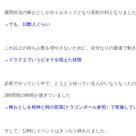
廣岡担当の棒おとしがボトルネックとなり長蛇の列となりまし
→でも、10数人ぐらい
これ以上の待ち人数を増やさないために、自分なりの最速で動
→ドラクエでいうピオラを唱えた状態
必死でやっていく中で、とうとう待っている人がいなくなった
2
時間弱の時間が過ぎていました
→棒おとしを精神と時の部屋(ドラゴンボール参照）で実施して
そして、
12
時にイベントはきっちり終わりました。