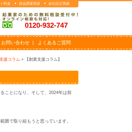
ト料金
資金調達実績
会社設立実績
0120-932-747
お問い合わせ
よくあるご質問
支援コラム
>
【創業支援コラム】
わることになり、そして、
2024
年は前
る範囲で取り組もうと思っています。