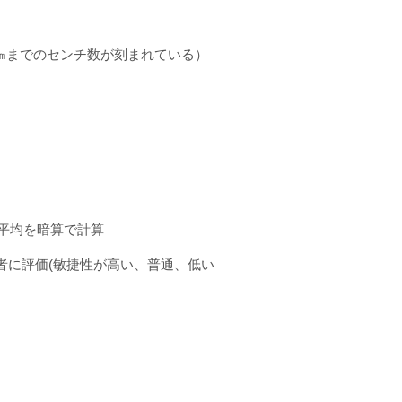
㎝までのセンチ数が刻まれている）
平均を暗算で計算
者に評価
(
敏捷性が高い、普通、低い