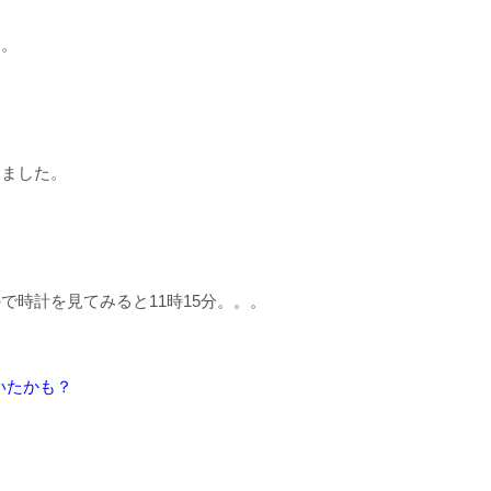
た。
きました。
ので時計を見てみると
11
時
15
分。。。
いたかも？