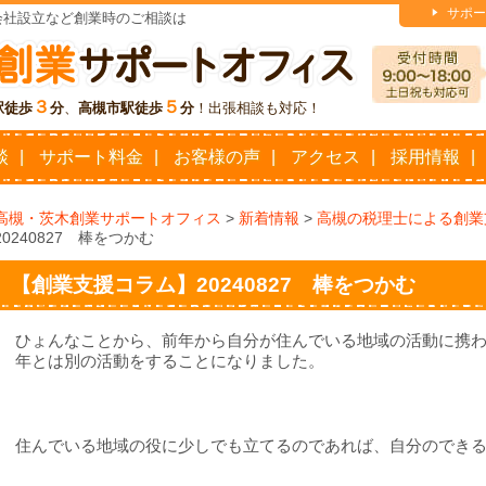
サポー
会社設立など創業時のご相談は
３
５
駅徒歩
分
、
高槻市駅徒歩
分
！出張相談も対応！
談
サポート料金
お客様の声
アクセス
採用情報
高槻・茨木創業サポートオフィス
>
新着情報
>
高槻の税理士による創業
20240827 棒をつかむ
【創業支援コラム】20240827 棒をつかむ
ひょんなことから、前年から自分が住んでいる地域の活動に携
年とは別の活動をすることになりました。
住んでいる地域の役に少しでも立てるのであれば、自分のでき