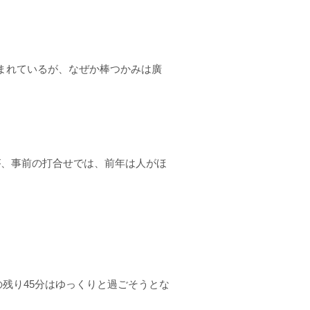
まれているが、なぜか棒つかみは廣
が、事前の打合せでは、前年は人がほ
。
の残り
45
分はゆっくりと過ごそうとな