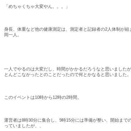
「めちゃくちゃ大変やん。。。」
身長、体重など他の健康測定は、測定者と記録者の
2
人体制が組
岡一人。
一人でやるのは大変だし、時間がかかるだろうなと思いました
とんどこなかったとのことだったので何とかなると思いました
このイベントは
10
時から
12
時の
2
時間。
運営者は
8
時
30
分に集合し、
9
時
15
分には準備が整い、開始まで
っていましたが、、