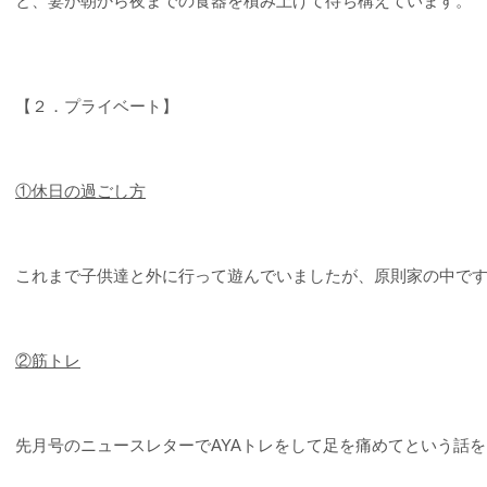
と、妻が朝から夜までの食器を積み上げて待ち構えています。
【２．プライベート】
①
休日の過ごし方
これまで子供達と外に行って遊んでいましたが、原則家の中で
②
筋トレ
先月号のニュースレターでAYAトレをして足を痛めてという話