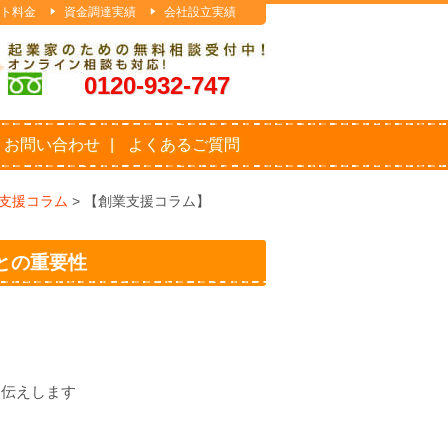
ト料金
資金調達実績
会社設立実績
0120-932-747
お問い合わせ
よくあるご質問
支援コラム
>
【創業支援コラム】
ことの重要性
お伝えします