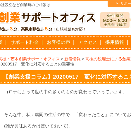
サポー
会社設立など創業時のご相談は
３
５
駅徒歩
分
、
高槻市駅徒歩
分
！出張相談も対応！
談
サポート料金
お客様の声
アクセス
採用情報
高槻・茨木創業サポートオフィス
>
新着情報
>
高槻の税理士による創業
20200517 変化に対応することの重要性
【創業支援コラム】20200517 変化に対応する
コロナによって世の中の多くのものが変わっていっています。
そんな中、私：廣岡の生活の中で、「変わったこと」について
(誰が興味あるかは置いておいて)。