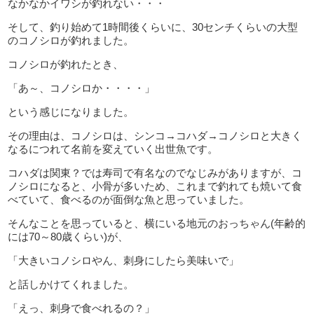
なかなかイワシが釣れない・・・
そして、釣り始めて1時間後くらいに、30センチくらいの大型
のコノシロが釣れました。
コノシロが釣れたとき、
「あ～、コノシロか・・・・」
という感じになりました。
その理由は、コノシロは、シンコ→コハダ→コノシロと大きく
なるにつれて名前を変えていく出世魚です。
コハダは関東？では寿司で有名なのでなじみがありますが、コ
ノシロになると、小骨が多いため、これまで釣れても焼いて食
べていて、食べるのが面倒な魚と思っていました。
そんなことを思っていると、横にいる地元のおっちゃん(年齢的
には70～80歳くらい)が、
「大きいコノシロやん、刺身にしたら美味いで」
と話しかけてくれました。
「えっ、刺身で食べれるの？」