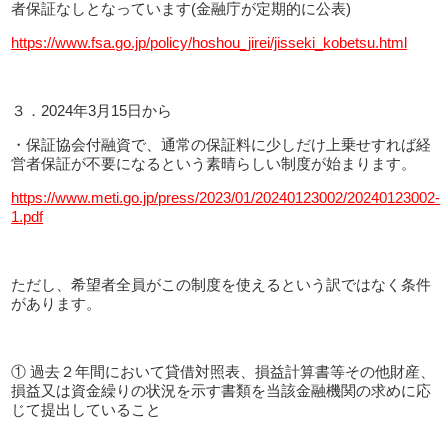
者保証なしとなっています(金融庁が定期的に公表)
https://www.fsa.go.jp/policy/hoshou_jirei/jisseki_kobetsu.html
３．2024年3月15日から
・保証協会付融資で、通常の保証料に少しだけ上乗せすれば経
営者保証が不要になるという素晴らしい制度が始まります。
https://www.meti.go.jp/press/2023/01/20240123002/20240123002-
1.pdf
ただし、希望者全員がこの制度を使えるという訳ではなく条件
があります。
① 過去２年間において貸借対照表、損益計算書等その他財産、
損益又は資金繰りの状況を示す書類を当該金融機関の求めに応
じて提出していること