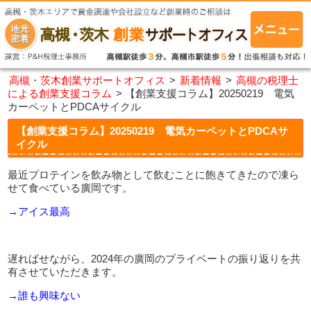
高槻・茨木創業サポートオフィス
>
新着情報
>
高槻の税理士
による創業支援コラム
>
【創業支援コラム】20250219 電気
カーペットとPDCAサイクル
【創業支援コラム】20250219 電気カーペットとPDCAサ
イクル
最近プロテインを飲み物として飲むことに飽きてきたので凍ら
せて食べている廣岡です。
→アイス最高
遅ればせながら、
2024
年の廣岡のプライベートの振り返りを共
有させていただきます。
→誰も興味ない