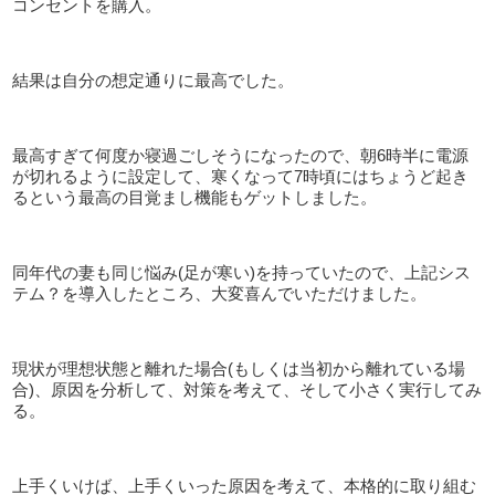
コンセントを購入。
結果は自分の想定通りに最高でした。
最高すぎて何度か寝過ごしそうになったので、朝
6
時半に電源
が切れるように設定して、寒くなって
7
時頃にはちょうど起き
るという最高の目覚まし機能もゲットしました。
同年代の妻も同じ悩み
(
足が寒い
)
を持っていたので、上記シス
テム？を導入したところ、大変喜んでいただけました。
現状が理想状態と離れた場合
(
もしくは当初から離れている場
合
)
、原因を分析して、対策を考えて、そして小さく実行してみ
る。
上手くいけば、上手くいった原因を考えて、本格的に取り組む