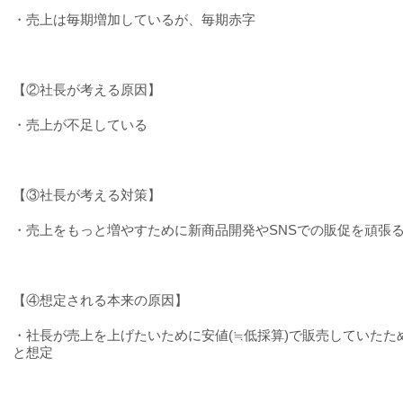
・売上は毎期増加しているが、毎期赤字
【②社長が考える原因】
・売上が不足している
【③社長が考える対策】
・売上をもっと増やすために新商品開発や
SNS
での販促を頑張
【④想定される本来の原因】
・社長が売上を上げたいために安値
(
≒低採算
)
で販売していたた
と想定