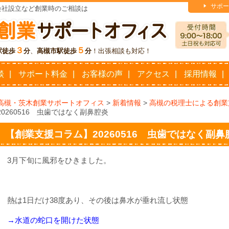
サポー
会社設立など創業時のご相談は
３
５
駅徒歩
分
、
高槻市駅徒歩
分
！出張相談も対応！
談
サポート料金
お客様の声
アクセス
採用情報
高槻・茨木創業サポートオフィス
>
新着情報
>
高槻の税理士による創業
20260516 虫歯ではなく副鼻腔炎
【創業支援コラム】20260516 虫歯ではなく副鼻
3月下旬に風邪をひきました。
熱は
1
日だけ
38
度あり、その後は鼻水が垂れ流し状態
→水道の蛇口を開けた状態