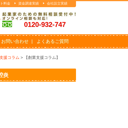
ト料金
資金調達実績
会社設立実績
0120-932-747
お問い合わせ
よくあるご質問
支援コラム
>
【創業支援コラム】
腔炎