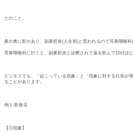
とのこと。
鼻の奥に影があり、副鼻腔炎
(
人生初
)
と思われるので耳鼻咽喉科
耳鼻咽喉科に行くと、副鼻腔炎と診断されて薬を飲んで
10
日ほ
ビジネスでも、「起こっている現象」と「現象に対する社長が
ることがあります。
例１
.
飲食店
【①現象】