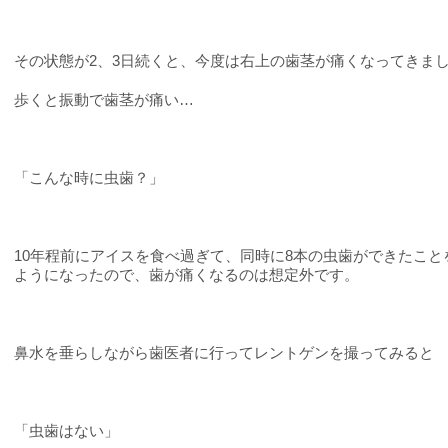
その状態が
2
、
3
日続くと、今度は右上の歯茎が痛くなってきま
歩くと振動で歯茎が痛い
…
「こんな時に虫歯？」
10年程前にアイスを食べ過ぎて、同時に
8
本の虫歯ができたこと
ようになったので、歯が痛くなるのは想定外です。
鼻水を垂らしながら歯医者に行ってレントゲンを撮ってみると
「虫歯はない」